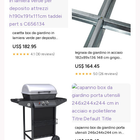
casetta box da giardino in
lamiera verde per deposito
attrezzi h190x191x111cm
US$ 182.95
taddei pert s C656134
legnaia da giardino in acciaio
★★★★★
4.1 (30 reviews)
182x89x136 148 cm grigio
scuro Titre:Default Title
US$ 164.45
★★★★★
5.0 (26 reviews)
capanno box da giardino porta
utensili 246x244x244 cm in
acciaio e polietilene