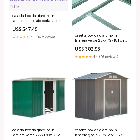
casetta box da giardino in
lamiera di acciaio porta utensili
276x260x212 cm enaudi verde
US$ 547.45
Titre:Default Title
casetta box da giardino in
★★★★★
4.2 (16 reviews)
lamiera verde 237x119x181 cm
S1622043
US$ 302.95
★★★★★
4.4 (26 reviews)
casetta box da giardino in
casetta box da giardino in
lamiera verde 277x130x173 cm
lamiera grigio 213x127x185 cm
Titre:Default Title
750/5TE