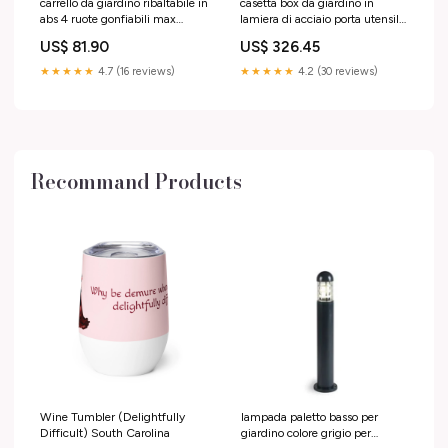
carrello da giardino ribaltabile in
casetta box da giardino in
abs 4 ruote gonfiabili max
lamiera di acciaio porta utensili
250kg bertozzi B-CL-NC-
260x185x192 cm enaudi legno
US$ 81.90
US$ 326.45
1PM-27-azzu/grigioch
Titre:Default Title
★★★★★
4.7 (16 reviews)
★★★★★
4.2 (30 reviews)
Recommand Products
Wine Tumbler (Delightfully
lampada paletto basso per
Difficult) South Carolina
giardino colore grigio per