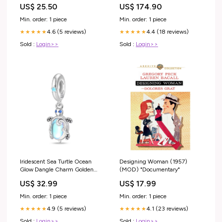
esterno linea torch livos 79277
US$ 25.50
US$ 174.90
Titre:Default Title
Min. order: 1 piece
Min. order: 1 piece
4.6 (5 reviews)
4.4 (18 reviews)
★★★★★
★★★★★
Sold :
Login>>
Sold :
Login>>
Iridescent Sea Turtle Ocean
Designing Woman (1957)
Glow Dangle Charm Golden
(MOD) "Documentary"
XO Crown Dangle Charm
US$ 32.99
US$ 17.99
Min. order: 1 piece
Min. order: 1 piece
4.9 (5 reviews)
4.1 (23 reviews)
★★★★★
★★★★★
Sold :
Login>>
Sold :
Login>>