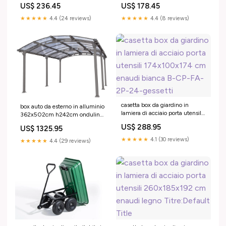
US$ 236.45
US$ 178.45
★★★★★
4.4 (24 reviews)
★★★★★
4.4 (8 reviews)
casetta box da giardino in
box auto da esterno in alluminio
lamiera di acciaio porta utensili
362x502cm h242cm onduline
174x100x174 cm enaudi bianca
carport siena 5907138
US$ 288.95
US$ 1325.95
B-CP-FA-2P-24-gessetti
★★★★★
4.1 (30 reviews)
★★★★★
4.4 (29 reviews)