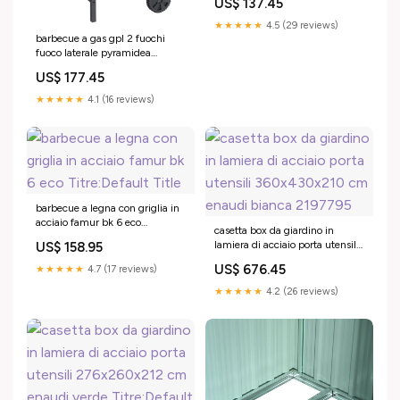
US$ 137.45
Titre:Default Title
★★★★★
4.5 (29 reviews)
barbecue a gas gpl 2 fuochi
fuoco laterale pyramidea
bbq2pl1 Titre:Default Title
US$ 177.45
★★★★★
4.1 (16 reviews)
barbecue a legna con griglia in
acciaio famur bk 6 eco
casetta box da giardino in
Titre:Default Title
lamiera di acciaio porta utensili
US$ 158.95
360x430x210 cm enaudi
US$ 676.45
★★★★★
4.7 (17 reviews)
bianca 2197795
★★★★★
4.2 (26 reviews)