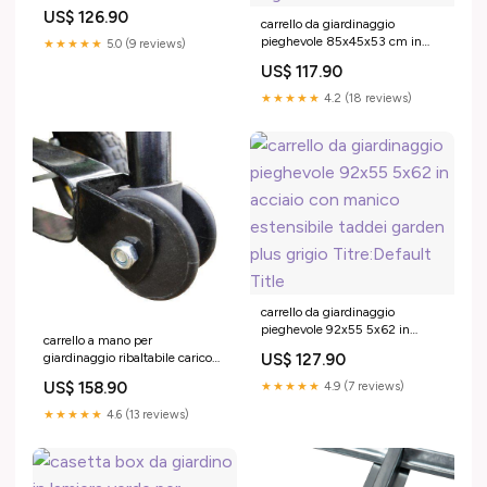
plastica ranieri nero CSF 18B
US$ 126.90
carrello da giardinaggio
pieghevole 85x45x53 cm in
★★★★★
5.0 (9 reviews)
acciaio con manico estensibile
US$ 117.90
taddei garden plus verde scuro
CL-NC-fragola/fumo- 2P
★★★★★
4.2 (18 reviews)
carrello da giardinaggio
pieghevole 92x55 5x62 in
carrello a mano per
acciaio con manico estensibile
giardinaggio ribaltabile carico
US$ 127.90
taddei garden plus grigio
max 200kg 833-776
Titre:Default Title
US$ 158.90
★★★★★
4.9 (7 reviews)
★★★★★
4.6 (13 reviews)