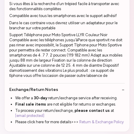
Si vous êtes à la recherche d’un trépied facile à transporter avec
des fonctionnalités complètes
Compatible avec tous les smartphones avec le support adhésif
Dans le cas contraire vous devrez utiliser un adaptateur pour le
brancher sur votre portable
Support Téléphone pour Moto Sportive LLYR Couleur:Noir
Compatible avec les téléphones jusqu’àParce que sportivit ne doit
pas rimer avec impossibilit, le Support Tlphone pour Moto Sportive
pour permettra de rester connect. Compatible avec les
smartphones de 4. 7 7. 2 pouces (119 182 mm) Adapt aux mobiles
jusqu 88 mm de largeur Fixation sur la colonne de direction
Ajustable sur une colonne de 12 25. 4 mm de diamtre Dispositif
damortissement des vibrations Le plus produit : ce support de
tlphone vous offre loccasion de passer outre labsence de
Exchange/Return Notes
We offer a
30-day
return/exchange service after receiving.
Final sale items
are not eligible for returns or exchanges.
To process your return/exchange,
please contact us
at
[email protected]
Please click here for more details>>>
Return & Exchange Policy