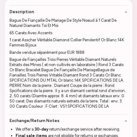
Description
Bague De Fiançaille De Mariage De Style Noeud à 1 Carat De
Naturel Diamants Toi Et Moi
65 Carats Avec Accents
1 carat Asscher Véritable Diamond Collier Pendentif Or Blanc 14K
Femmes Bijoux
Bande vendue séparément pour EUR 1888
Bague de Fiançailles Trois Pierres Véritable Diamant Naturels
Extraits des Mines ( et non cultivés en laboratoire ) Rond 3 Carats
Or Blanc Bracelet Bague De Fiançaille De MariageBague de
Fianailles Trois Pierres Vritable Diamant Rond 3 Carats Or Blanc
SPCIFICATIONS DU MTAL Or blanc 14K SPCIFICATIONS DE LA
PIERRE Nom de la pierre : Diamant Coupe de la pierre : Rond
Spcifications de la pierre : Il y a un diamant central rond d'environ.
2. 50 carats (Diamtre approx. 8. 4 mm) et diamants latraux env. 0.
50 carat. Des diamants naturels extraits de la terre. Total : env. 3.
00 Carats Couleur : F Clart : VS1 SPCIFICATIONS DE LA
Exchange/Return Notes
We offer a
30-day
return/exchange service after receiving.
Final sale items
are not eligible for returns or exchanges.