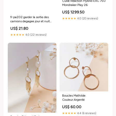
Cube Reaction Hybrid EXC 750
Mondraker Play 26
US$ 1299.50
fr pa202 garder la sortie des
★★★★★
4.0 (20 reviews)
camions degagee jour et nuit
les vehicules stationnes
US$ 21.80
illegalement seront enleves
moyennant des frais
★★★★★
4.0 (22 reviews)
Taille:150x50mm
Boucles Mathilde
Couleur:Argenté
US$ 60.00
★★★★★
4.4 (6 reviews)