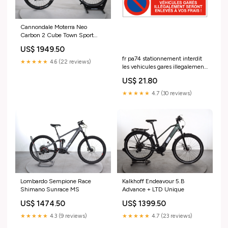
Cannondale Moterra Neo
Carbon 2 Cube Town Sport
Hybrid EXC 500
US$ 1949.50
fr pa74 stationnement interdit
★★★★★
4.6 (22 reviews)
les vehicules gares illegalement
seront enleves a vos frais
US$ 21.80
Taille:600x200mm
★★★★★
4.7 (30 reviews)
Lombardo Sempione Race
Kalkhoff Endeavour 5.B
Shimano Sunrace MS
Advance + LTD Unique
US$ 1474.50
US$ 1399.50
★★★★★
4.3 (9 reviews)
★★★★★
4.7 (23 reviews)