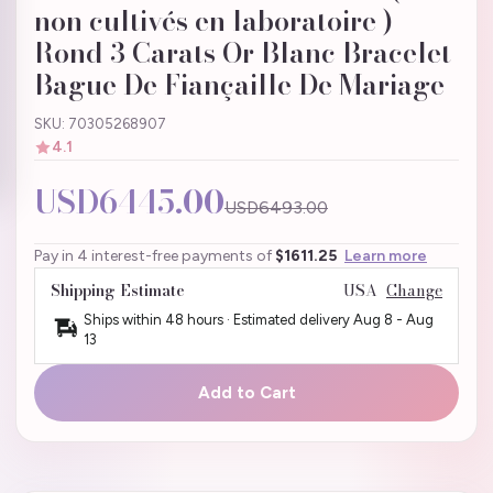
non cultivés en laboratoire )
Rond 3 Carats Or Blanc Bracelet
Bague De Fiançaille De Mariage
SKU: 70305268907
4.1
USD6445.00
USD6493.00
Pay in 4 interest-free payments of
$1611.25
Learn more
Shipping Estimate
USA
Change
Ships within 48 hours · Estimated delivery
Aug 8
-
Aug
13
Add to Cart