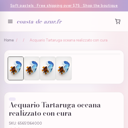
Soft pastels · Free shipping over $75 · Shop the boutique
coasta-de-azur.fr
Home
/
/
Acquario Tartaruga oceana realizzato con cura
Acquario Tartaruga oceana
realizzato con cura
SKU: 65651364000