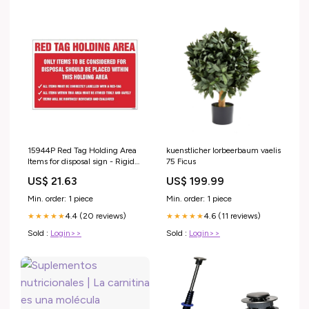
15944P Red Tag Holding Area
kuenstlicher lorbeerbaum vaelis
Items for disposal sign - Rigid
75 Ficus
Plastic (600x400mm) cale-
US$ 21.63
US$ 199.99
Rolls of Labels-Radioactive and
Biohazard
Min. order: 1 piece
Min. order: 1 piece
4.4 (20 reviews)
4.6 (11 reviews)
★★★★★
★★★★★
Sold :
Login>>
Sold :
Login>>