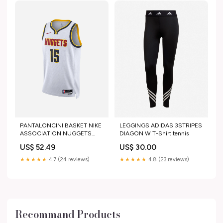
PANTALONCINI BASKET NIKE
LEGGINGS ADIDAS 3STRIPES
ASSOCIATION NUGGETS
DIAGON W T-Shirt tennis
JOKIC NIKOLA SWING 22 M
US$ 52.49
US$ 30.00
Size:L
★★★★★
4.7 (24 reviews)
★★★★★
4.8 (23 reviews)
Recommand Products