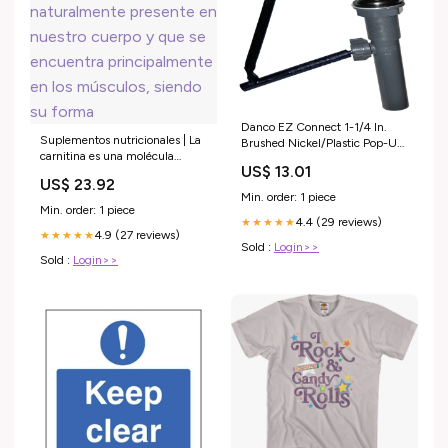
Danco EZ Connect 1-1/4 In.
Suplementos nutricionales | La
Brushed Nickel/Plastic Pop-Up
carnitina es una molécula
Assembly Pack options:Pack of
US$ 13.01
naturalmente presente en
1
US$ 23.92
nuestro cuerpo y que se
Min. order: 1 piece
encuentra principalmente en
Min. order: 1 piece
los músculos, siendo su forma
4.4 (29 reviews)
★★★★★
4.9 (27 reviews)
★★★★★
Sold :
Login>>
Sold :
Login>>