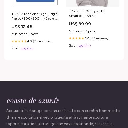
I Rock and Candy Rolls
11632M Keep clear sign - Rigid
Smarties T-Shirt
Plastic (600x200mm) cale-
dropship_exclude-MMPR110-
Warning Signs-General
US$ 39.99
2XLT
US$ 12.45
Warning Signs
Min. order: 1 piece
Min. order: 1 piece
4.4 (21 reviews)
★★★★★
4.9 (25 reviews)
★★★★★
Sold :
Login>>
Sold :
Login>>
coasta-de-azur.fr
Acquario Tartaruga oceana realizzato con curaUn frammento
di mare scolpito nel vetro. Questa affascinante scultura
rappresenta una tartaruga che cavalca unonda, realizzata