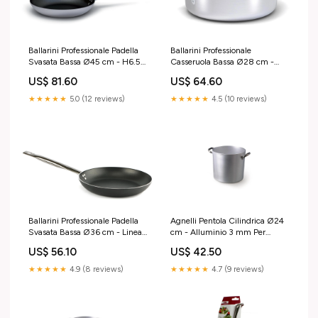
Ballarini Professionale Padella
Ballarini Professionale
Svasata Bassa Ø45 cm - H6.5
Casseruola Bassa Ø28 cm -
cm In Lega di Alluminio
Alluminio Alto Spessore
US$ 81.60
US$ 64.60
Antiaderente Kerastone Profi
Antiaderente Kerastone Profi
Guanti Abbigliamento & DPI
Per Induzione Libbey Glass
★★★★★
5.0 (12 reviews)
★★★★★
4.5 (10 reviews)
Ballarini Professionale Padella
Agnelli Pentola Cilindrica Ø24
Svasata Bassa Ø36 cm - Linea
cm - Alluminio 3 mm Per
2100 In Alluminio Antiaderente
Cucina Professionale Bottiglie &
US$ 56.10
US$ 42.50
Saturnia
Caraffe
★★★★★
4.9 (8 reviews)
★★★★★
4.7 (9 reviews)