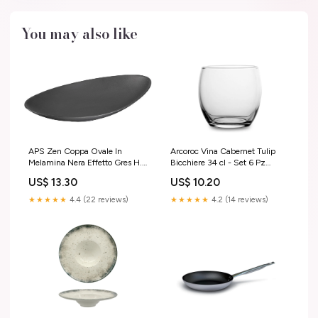
You may also like
Arcoroc Vina Cabernet Tulip
APS Zen Coppa Ovale In
Bicchiere 34 cl - Set 6 Pz
Melamina Nera Effetto Gres H.5
Pattumiere & Gettacarta
cm - 30 x 17 cm Impilabile
US$ 10.20
US$ 13.30
Gries Deco
★★★★★
4.2 (14 reviews)
★★★★★
4.4 (22 reviews)