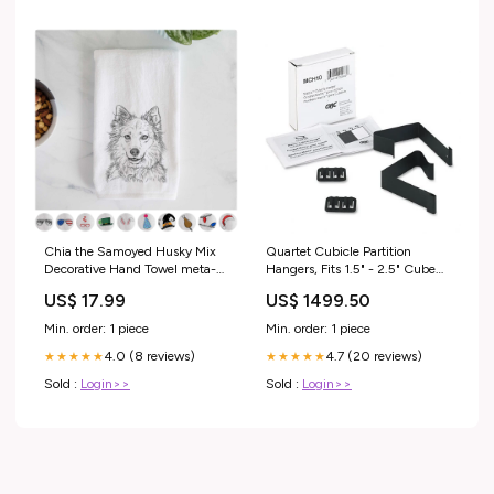
Chia the Samoyed Husky Mix
Quartet Cubicle Partition
Decorative Hand Towel meta-
Hangers, Fits 1.5" - 2.5" Cube
related-collection-Unicorn
Walls, Matrix, Black (MCH10)
US$ 17.99
US$ 1499.50
Size:1 Pack
Min. order: 1 piece
Min. order: 1 piece
4.0 (8 reviews)
4.7 (20 reviews)
★★★★★
★★★★★
Sold :
Login>>
Sold :
Login>>