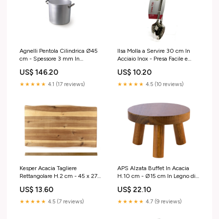
Agnelli Pentola Cilindrica Ø45
Ilsa Molla a Servire 30 cm In
cm - Spessore 3 mm In
Acciaio Inox - Presa Facile e
Alluminio Professionale ALE
Sicura Aeternum
US$ 146.20
US$ 10.20
Import
★★★★★
4.1 (17 reviews)
★★★★★
4.5 (10 reviews)
Kesper Acacia Tagliere
APS Alzata Buffet In Acacia
Rettangolare H.2 cm - 45 x 27
H.10 cm - Ø15 cm In Legno di
cm In Legno di Acacia
Acacia Bisetti
US$ 13.60
US$ 22.10
Certificato FSC Kutahya
Seramik
★★★★★
4.5 (7 reviews)
★★★★★
4.7 (9 reviews)