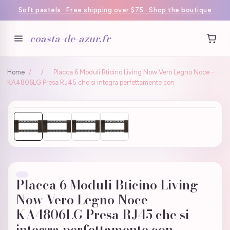
Soft pastels · Free shipping over $75 · Shop the boutique
coasta-de-azur.fr
Home
/
/
Placca 6 Moduli Bticino Living Now Vero Legno Noce -
KA4806LG Presa RJ45 che si integra perfettamente con
Placca 6 Moduli Bticino Living
Now Vero Legno Noce -
KA4806LG Presa RJ45 che si
integra perfettamente con