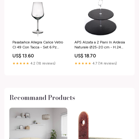
Pasabahce Allegra Calice Vetro
APS Alzata a 2 Piani In Ardesia
Cl 49 Con Tacca - Set 6 Pz
Naturale Ø25-20 cm - H.24
Gold Plast
cm Con Piedini Antiscivolo
US$ 13.60
US$ 18.70
Vassoi & Accessori Servizio
★★★★★
4.2 (18 reviews)
★★★★★
4.7 (14 reviews)
Recommand Products