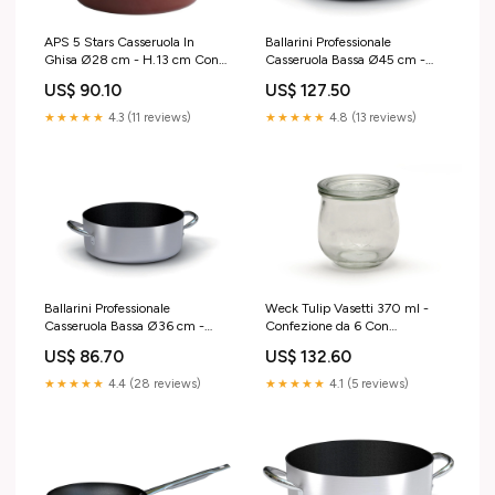
Ballarini Professionale
APS 5 Stars Casseruola In
Casseruola Bassa Ø45 cm -
Ghisa Ø28 cm - H.13 cm Con
H16 cm In Lega di Alluminio
Coperchio e 2 Manici, Capacità
US$ 127.50
US$ 90.10
Antiaderente Kerastone Profi
6 L, Colore Rosso Akij Ceramics
Bormioli Rocco
Limited
★★★★★
4.8 (13 reviews)
★★★★★
4.3 (11 reviews)
Ballarini Professionale
Weck Tulip Vasetti 370 ml -
Casseruola Bassa Ø36 cm -
Confezione da 6 Con
H11.5 cm In Lega di Alluminio
Coperchio Ø80 mm, Adatti per
US$ 86.70
US$ 132.60
Antiaderente Kerastone Profi
Conserve e Marmellate - Set 6
DEM
Pz Akij Ceramics Limited
★★★★★
4.4 (28 reviews)
★★★★★
4.1 (5 reviews)