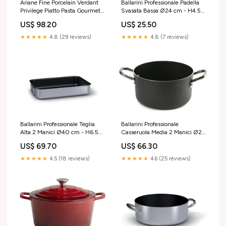
Ariane Fine Porcelain Verdant
Ballarini Professionale Padella
Privilege Piatto Pasta Gourmet
Svasata Bassa Ø24 cm - H4.5
Ø28 cm - Verde Intenso - Set 6
cm In Lega di Alluminio
US$ 98.20
US$ 25.50
Pz Dispenser Sapone & Carta
Antiaderente Kerastone Profi
Piastre & Riscaldamento Buffet
★★★★★
4.8 (29 reviews)
★★★★★
4.8 (7 reviews)
Ballarini Professionale Teglia
Ballarini Professionale
Alta 2 Manici Ø40 cm - H6.5
Casseruola Media 2 Manici Ø28
cm In Lega di Alluminio Con
cm - in Alluminio Antiaderente
US$ 69.70
US$ 66.30
Rivestimento Antiaderente
Stefanplast
Keraston e Manici In Acciaio
★★★★★
4.5 (18 reviews)
★★★★★
4.6 (25 reviews)
Inox Bormioli Luigi