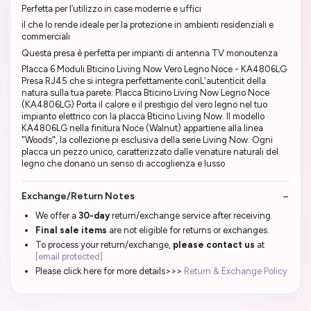
Perfetta per l’utilizzo in case moderne e uffici
il che lo rende ideale per la protezione in ambienti residenziali e
commerciali
Questa presa è perfetta per impianti di antenna TV monoutenza
Placca 6 Moduli Bticino Living Now Vero Legno Noce - KA4806LG
Presa RJ45 che si integra perfettamente conL'autenticit della
natura sulla tua parete: Placca Bticino Living Now Legno Noce
(KA4806LG) Porta il calore e il prestigio del vero legno nel tuo
impianto elettrico con la placca Bticino Living Now. Il modello
KA4806LG nella finitura Noce (Walnut) appartiene alla linea
"Woods", la collezione pi esclusiva della serie Living Now. Ogni
placca un pezzo unico, caratterizzato dalle venature naturali del
legno che donano un senso di accoglienza e lusso
Exchange/Return Notes
We offer a
30-day
return/exchange service after receiving.
Final sale items
are not eligible for returns or exchanges.
To process your return/exchange,
please contact us
at
[email protected]
Please click here for more details>>>
Return & Exchange Policy