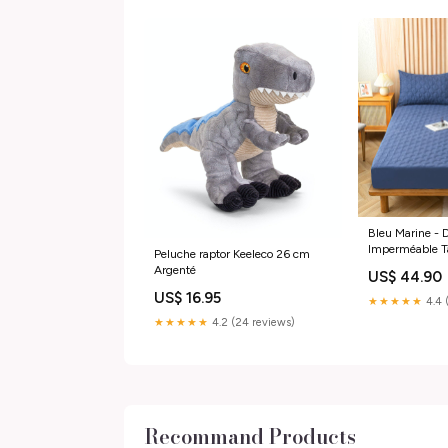
Bleu Marine - 
Imperméable Ta
Peluche raptor Keeleco 26 cm
d'oreiller 48 
Argenté
US$ 44.90
US$ 16.95
★★★★★
4.4 
★★★★★
4.2 (24 reviews)
Recommand Products