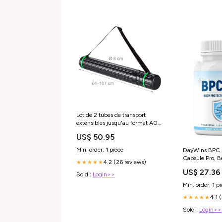
Lot de 2 tubes de transport
extensibles jusqu'au format A0
design pratique accès facile en
US$ 50.95
PVC noir 13_0014065
Agitateurs magnétiques
Min. order: 1 piece
DayWins BPC 1
Capsule Pro, 
4.2 (26 reviews)
★★★★★
Protective Com
US$ 27.36
Recovery And 
Sold :
Login>>
1000mcg,Glut
Min. order: 1 p
Supplement 60
4.1 
Price KSA
★★★★★
Sold :
Login>>