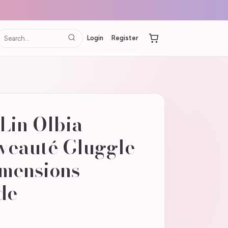
Login
Register
Lin Olbia -
eauté Gluggle
imensions
de