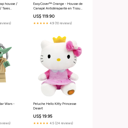
rap housse /
EasyCover™ Orange - Housse de
/ Taies
Canapé Antidérapante en Tissu
Herringbone Canapés
US$ 119.90
modulables
reviews)
★★★★★
4.9 (10 reviews)
tar Wars -
Peluche Hello Kitty Princesse
Desert
US$ 19.95
reviews)
★★★★★
4.5 (24 reviews)