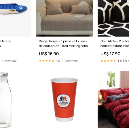
 Hareng
Beige Taupe - 1 pièce - Housses
Noir Alitta - 2 piè
s
de coussin en Tissu Herringbone
coussin extensibl
Taille:30 x 50 cm
housse couette
US$ 16.90
US$ 17.90
(14 reviews)
★★★★★
4.6 (29 reviews)
★★★★★
4.8 (19 