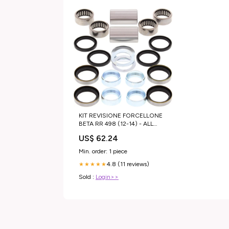
KIT REVISIONE FORCELLONE
BETA RR 498 (12-14) - ALL
BALLS ktm-sx-125-2019-
US$ 62.24
esi6269123
Min. order: 1 piece
4.8 (11 reviews)
★★★★★
Sold :
Login>>