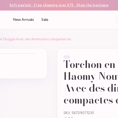
Soft pastels · Free shipping over $75 · Shop the boutique
New Arrivals
Sale
té Gluggle Avec des dimensions compactes de
Torchon en 
Haomy Nouv
Avec des d
compactes 
SKU: 56709071235