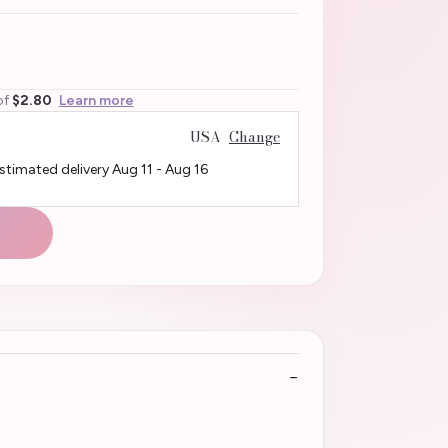
of
$2.80
Learn more
USA
Change
Estimated delivery
Aug 11
-
Aug 16