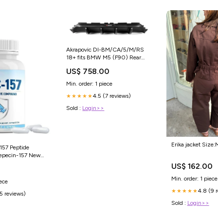
Akrapovic DI-BM/CA/5/M/RS
18+ fits BMW M5 (F90) Rear
Carbon Fiber Diffuser - Mat
US$ 758.00
fits_2008-
2014`Ford`Edge`Limited~2007-
Min. order: 1 piece
2014`Ford`Edge`SE~2007-
4.5 (7 reviews)
2014`Ford`Edge`SEL~2009-
★★★★★
2014`Ford`Edge`Sport
Sold :
Login>>
Erika jacket Size:
57 Peptide
Bepecin-157 New
pound, For Faster
US$ 162.00
Gut Healing,
Min. order: 1 piece
en Free
iece
 Capsules | Best
4.8 (9 
★★★★★
(5 reviews)
Sold :
Login>>