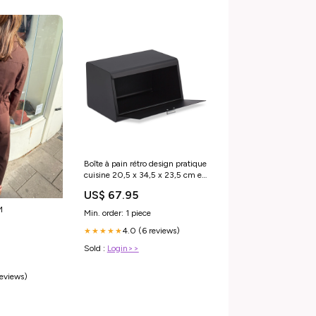
Boîte à pain rétro design pratique
cuisine 20,5 x 34,5 x 23,5 cm en
acier inoxydable argenté
US$ 67.95
13_0014202 Lits en cuir
M
Min. order: 1 piece
4.0 (6 reviews)
★★★★★
Sold :
Login>>
reviews)