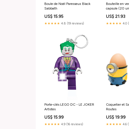
Boule de Noël Paresseux Black
Bouteille en v
Sabbath
capsule (20 un
Produit:Boutei
US$ 15.95
US$ 21.93
unités)
★★★★★
4.8 (19 reviews)
★★★★★
4.0 
Porte-clés LEGO DC - LE JOKER
Coquetier et Sa
Artistes
Routes
US$ 15.99
US$ 19.99
★★★★★
4.9 (16 reviews)
★★★★★
4.6 