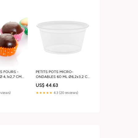
TS FOURS -
PETITS POTS MICRO-
Ø 4,1x2,7 CM
ONDABLES 60 ML Ø6,2x3,2 CM
TRANSPARENT PP (2500
US$ 44.63
ABLE (1000
UNITÉS) - REF. 130.08
98.02 Diamètre
Matériau:PP
reviews)
★★★★★
4.3 (20 reviews)