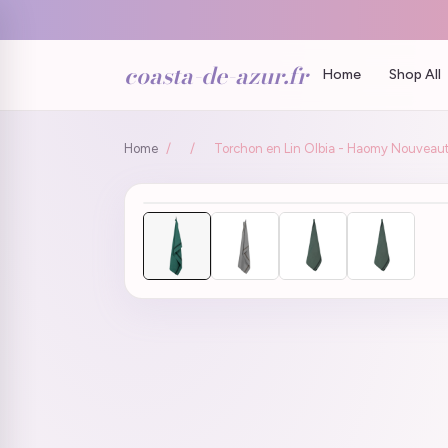
coasta-de-azur.fr
Home
Shop All
Home
/
/
Torchon en Lin Olbia - Haomy Nouveau