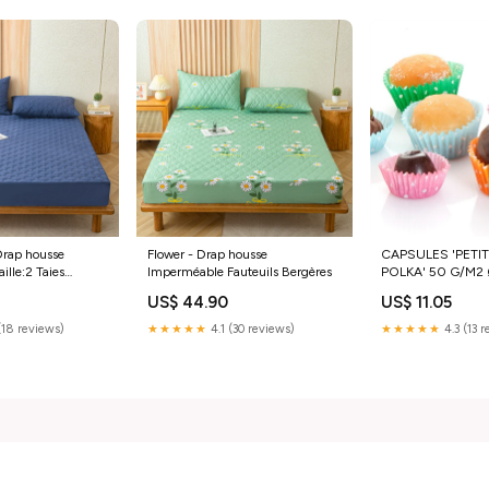
Drap housse
Flower - Drap housse
CAPSULES 'PETI
ille:2 Taies
Imperméable Fauteuils Bergères
POLKA' 50 G/M2 
CM x 74 CM
ASSORTI
US$ 44.90
US$ 11.05
PARCH.INGRAISS
UNITÉS) - REF. 1
(18 reviews)
★★★★★
4.1 (30 reviews)
★★★★★
4.3 (13 
20