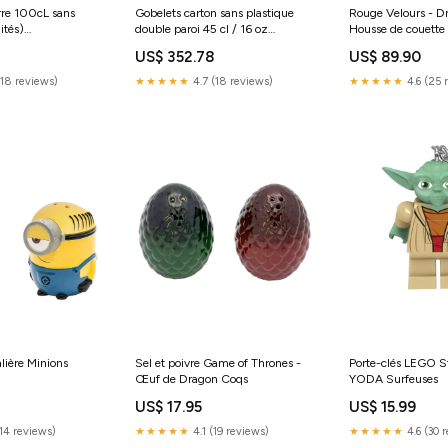
erre 100cL sans
Gobelets carton sans plastique
Rouge Velours - D
ités)
double paroi 45 cl / 16 oz
Housse de couette 
lle 100cl (20
personnalisés (1000 unités ou +)
d'oreiller Fourrure
US$ 352.78
US$ 89.90
Quantité:10000
(18 reviews)
★★★★★
4.7 (18 reviews)
★★★★★
4.6 (25 
lière Minions
Sel et poivre Game of Thrones -
Porte-clés LEGO S
Œuf de Dragon Coqs
YODA Surfeuses
US$ 17.95
US$ 15.99
(14 reviews)
★★★★★
4.1 (19 reviews)
★★★★★
4.6 (30 