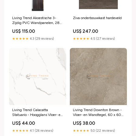
Living Trend Akoestische 3-
Ziva onderbouwkast hardeveld
Zijdig PVC Wandpanelen, 280
cm x 60 cm - Dark Wood
US$ 115.00
US$ 247.00
Elegance Design
handdoucheset
★★★★★
4.3 (29 reviews)
★★★★★
4.5 (27 reviews)
Living Trend Calacatta
Living Trend Downton Brown -
Statuario - Hoogglans Vloer- en
Vloer- en Wandtegel, 60 x 60
Wandtegel, 60 x 120 cm dateg
cm hardeveld
US$ 44.00
US$ 38.00
★★★★★
4.1 (26 reviews)
★★★★★
5.0 (22 reviews)