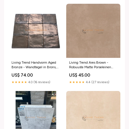
Living Trend Handvorm Aged
Living Trend Ares Brown -
Bronze - Wandtegel in Brons,
Robuuste Matte Porseleinen
13 x 13 cm bed
Vloertegel, 60 x 60 cm
US$ 74.00
US$ 45.00
regendouche set
★★★★★
4.0 (16 reviews)
★★★★★
4.4 (27 reviews)