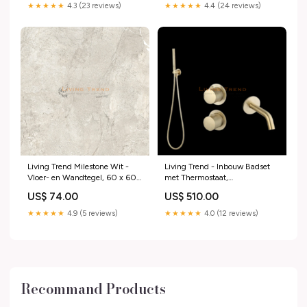
★★★★★
4.3 (23 reviews)
★★★★★
4.4 (24 reviews)
Living Trend Milestone Wit -
Living Trend - Inbouw Badset
Vloer- en Wandtegel, 60 x 60
met Thermostaat,
cm handdoucheset
Muurbevestiging, Doucheslang,
US$ 74.00
US$ 510.00
Staafhanddouche en
Geribbelde Afwerkringen -
★★★★★
4.9 (5 reviews)
★★★★★
4.0 (12 reviews)
Rond, Goud Geborsteld kast
Recommand Products