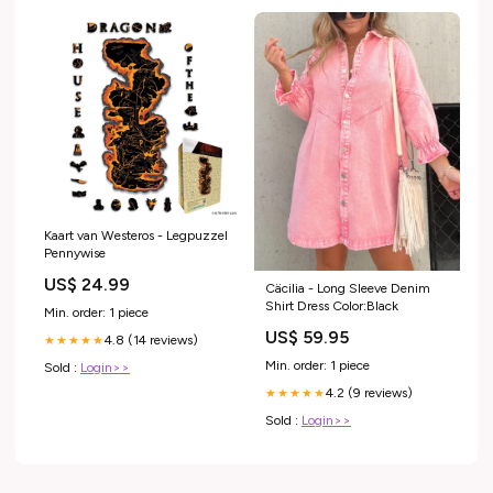
Kaart van Westeros - Legpuzzel
Pennywise
US$ 24.99
Cäcilia - Long Sleeve Denim
Shirt Dress Color:Black
Min. order: 1 piece
US$ 59.95
4.8 (14 reviews)
★★★★★
Min. order: 1 piece
Sold :
Login>>
4.2 (9 reviews)
★★★★★
Sold :
Login>>