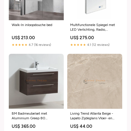
Walk-In inloopdouche bed
Multifunctionele Spiegel met
LED Verlichting, Radio,
Bluetooth en
US$ 213.00
US$ 275.00
Spiegelverwarming - 60 van
Living Trend B.V. dateg
★★★★★
4.7 (16 reviews)
★★★★★
4.1 (12 reviews)
BM Badmeubelset met
Living Trend Atlanta Beige -
Aluminium Greep 80
Lapato Zijdeglans Vloer- en
Hoogglans Wit - Zonder
Wandtegel, 60 x 120 cm
US$ 365.00
US$ 44.00
Spiegel spiegel
sanisuply