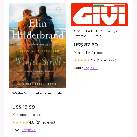
GIVI TELAIETTI Portavaligie
Laterale TRIUMPH
ST.TRIPL675 0710 SUZUKI
US$ 87.60
GSX-S125 125 2018 2019
2020 2021 2022
Min. order: 1 piece
4.9 (15 reviews)
★★★★★
Sold :
Login>>
Winter Stroll millennium's rule
US$ 19.99
Min. order: 1 piece
4.8 (21 reviews)
★★★★★
Sold :
Login>>