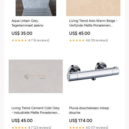
Aqua Urban Grey
Living Trend Ares Warm Beige -
Tegellaminaat salano
Verfijnde Matte Porseleinen
Vloertegel, 60 x 60 cm Meubel
US$ 35.00
US$ 45.00
★★★★★
4.7 (6 reviews)
★★★★★
4.6 (19 reviews)
Living Trend Cement Cold Grey
Pluvia douchekraan inloop
- Industriële Matte Porseleinen
douche
Vloertegel, 60 x 120 cm
US$ 45.00
US$ 174.00
onderbouwkast
★★★★★
4.7 (23 reviews)
★★★★★
4.0 (17 reviews)