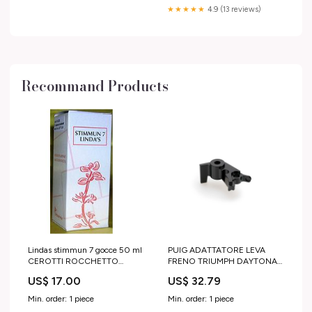
★★★★★
4.9 (13 reviews)
Recommand Products
Lindas stimmun 7 gocce 50 ml
PUIG ADATTATORE LEVA
CEROTTI ROCCHETTO
FRENO TRIUMPH DAYTONA
CLASSICO
675 R 13-17 NERO SV 1000
US$ 17.00
US$ 32.79
Min. order: 1 piece
Min. order: 1 piece