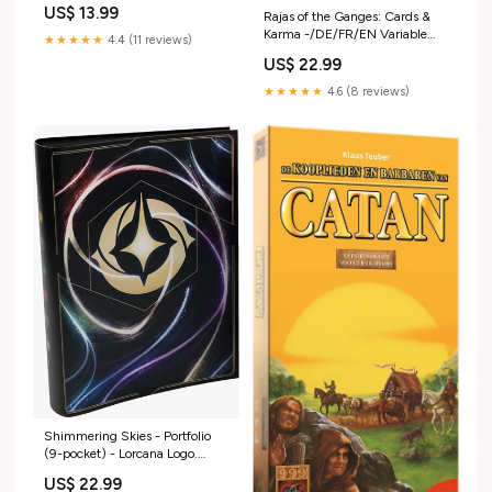
Underworld
US$ 13.99
Rajas of the Ganges: Cards &
Karma -/DE/FR/EN Variable
★★★★★
4.4 (11 reviews)
Phase Order
US$ 22.99
★★★★★
4.6 (8 reviews)
Shimmering Skies - Portfolio
(9-pocket) - Lorcana Logo.
Follow
US$ 22.99