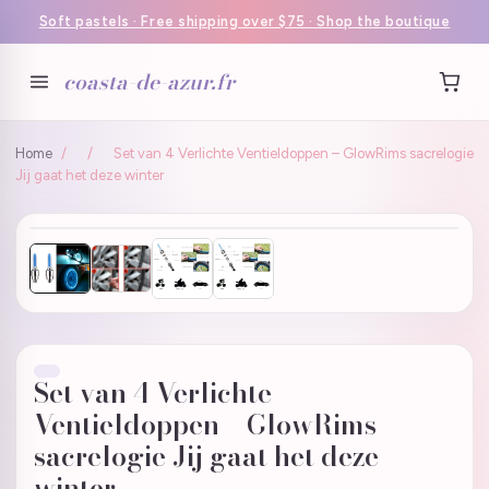
Soft pastels · Free shipping over $75 · Shop the boutique
coasta-de-azur.fr
Home
/
/
Set van 4 Verlichte Ventieldoppen – GlowRims sacrelogie
Jij gaat het deze winter
Set van 4 Verlichte
Ventieldoppen – GlowRims
sacrelogie Jij gaat het deze
winter