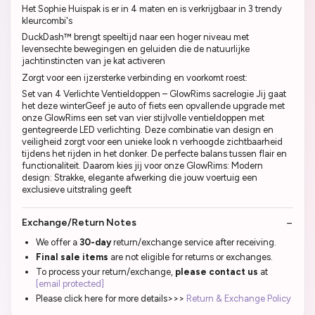
Het Sophie Huispak is er in 4 maten en is verkrijgbaar in 3 trendy
kleurcombi's
DuckDash™ brengt speeltijd naar een hoger niveau met
levensechte bewegingen en geluiden die de natuurlijke
jachtinstincten van je kat activeren
Zorgt voor een ijzersterke verbinding en voorkomt roest:
Set van 4 Verlichte Ventieldoppen – GlowRims sacrelogie Jij gaat
het deze winterGeef je auto of fiets een opvallende upgrade met
onze GlowRims een set van vier stijlvolle ventieldoppen met
gentegreerde LED verlichting. Deze combinatie van design en
veiligheid zorgt voor een unieke look n verhoogde zichtbaarheid
tijdens het rijden in het donker. De perfecte balans tussen flair en
functionaliteit. Daarom kies jij voor onze GlowRims: Modern
design: Strakke, elegante afwerking die jouw voertuig een
exclusieve uitstraling geeft
Exchange/Return Notes
We offer a
30-day
return/exchange service after receiving.
Final sale items
are not eligible for returns or exchanges.
To process your return/exchange,
please contact us
at
[email protected]
Please click here for more details>>>
Return & Exchange Policy