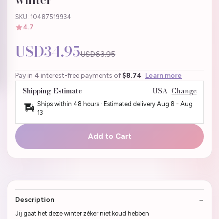
SKU: 10487519934
4.7
USD34.95
USD63.95
Pay in 4 interest-free payments of
$8.74
Learn more
Shipping Estimate
USA
Change
Ships within 48 hours · Estimated delivery
Aug 8
-
Aug
13
Add to Cart
Description
Jij gaat het deze winter zéker niet koud hebben