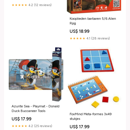
★★★★★
4.2 (12 reviews)
Kooplieden barbaren 5/6 Alien
Rpg
US$ 18.99
★★★★★
4.1 (28 reviews)
Azurite Sea - Playmat - Donald
Duck Buccaneer Tools
FoxMind Meta-formes 3x49
US$ 17.99
stukjes
★★★★★
4.2 (25 reviews)
US$ 17.99