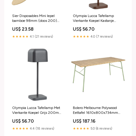
Sier Disposables Mini lepel
Olympia Lucca Tafellamp
bamboe 98mm (doos 200)
Vierkante Koepel Kastanje
_Hi_chtgptapp_optimised_this_title-
200mm emga zonder ster
US$ 23.58
US$ 56.70
generator
★★★★★
4.1 (21 reviews)
★★★★★
4.0 (7 reviews)
Olympia Lucca Tafellamp Met
Bolero Melbourne Polywood
Vierkante Koepel Grijs 200mm
Eettafel 1610x800x734mm
Gastro (alfabet A)
Gastro (alfabet A) prime
US$ 56.70
US$ 187.16
★★★★★
4.4 (18 reviews)
★★★★★
5.0 (6 reviews)