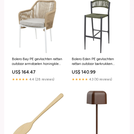
Bolero Bay PE gevlochten rattan
Bolero Eden PE gevlochten
outdoor armstoelen honingkleur
rattan outdoor barkrukken
(2stuks) Dubbelwandig
groen (2 stuks) Saro import
US$ 164.47
US$ 140.99
★★★★★
4.4 (28 reviews)
★★★★★
4.3 (10 reviews)