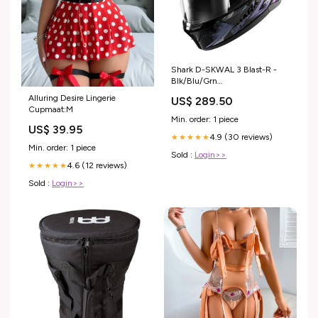
Shark D-SKWAL 3 Blast-R -
Blk/Blu/Grn
RJAYSRAIDGLOVEBLK
Alluring Desire Lingerie
US$ 289.50
Cupmaat:M
Min. order: 1 piece
US$ 39.95
4.9 (30 reviews)
★★★★★
Min. order: 1 piece
Sold :
Login>>
4.6 (12 reviews)
★★★★★
Sold :
Login>>