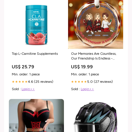
Top L-Carnitine Supplements
Our Memories Are Countless,
Our Friendship Is Endless -
Bestie Personalized Custom
US$ 25.79
US$ 19.99
Circle Glass Ornament -
Christmas Gift For Best Friends,
Min. order: 1 piece
Min. order: 1 piece
BFF, Sisters Size:2.76 IN
4.6 (25 reviews)
5.0 (27 reviews)
★★★★★
★★★★★
Sold :
Login>>
Sold :
Login>>