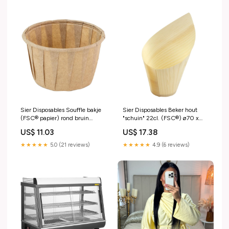
Sier Disposables Souffle bakje
Sier Disposables Beker hout
(FSC® papier) rond bruin
"schuin" 22cl. (FSC®) ø70 x
1.25oz / 37ml ø50 x h31mm
h137/70mm (doos 30)
US$ 11.03
US$ 17.38
(doos 200) emga ster
_Hi_chtgptapp_optimised_this_descript
generator
★★★★★
5.0 (21 reviews)
★★★★★
4.9 (6 reviews)