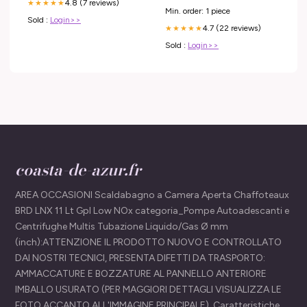
4.8 (7 reviews)
★★★★★
Min. order: 1 piece
Sold :
Login>>
4.7 (22 reviews)
★★★★★
Sold :
Login>>
coasta-de-azur.fr
AREA OCCASIONI Scaldabagno a Camera Aperta Chaffoteaux
BRD LNX 11 Lt Gpl Low NOx categoria_Pompe Autoadescanti e
Centrifughe Multis Tubazione Liquido/Gas Ø mm
(inch):ATTENZIONE IL PRODOTTO NUOVO E CONTROLLATO
DAI NOSTRI TECNICI, PRESENTA DIFETTI DA TRASPORTO:
AMMACCATURE E BOZZATURE AL PANNELLO ANTERIORE
IMBALLO USURATO (PER MAGGIORI DETTAGLI VISUALIZZA LE
FOTO ACCANTO ALL'IMMAGINE PRINCIPALE). Caratteristiche