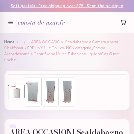
Soft pastels · Free shipping over $75 · Shop the boutique
coasta-de-azur.fr
Home
/
/
AREA OCCASIONI Scaldabagno a Camera Aperta
Chaffoteaux BRD LNX 11 Lt Gpl Low NOx categoria_Pompe
Autoadescanti e Centrifughe Multis Tubazione Liquido/Gas Ø mm
(inch):
AREA OCCASIONI Scaldabagno