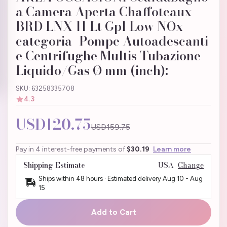
a Camera Aperta Chaffoteaux
BRD LNX 11 Lt Gpl Low NOx
categoria_Pompe Autoadescanti
e Centrifughe Multis Tubazione
Liquido/Gas Ø mm (inch):
SKU: 63258335708
4.3
USD120.75
USD159.75
Pay in 4 interest-free payments of
$30.19
Learn more
Shipping Estimate
USA
Change
Ships within 48 hours · Estimated delivery
Aug 10
-
Aug
15
Add to Cart