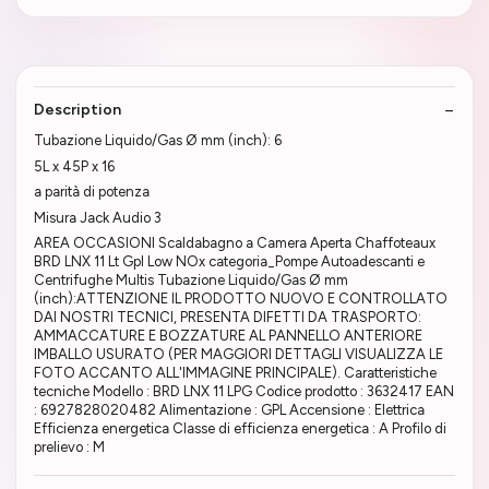
Description
Tubazione Liquido/Gas Ø mm (inch): 6
5L x 45P x 16
a parità di potenza
Misura Jack Audio 3
AREA OCCASIONI Scaldabagno a Camera Aperta Chaffoteaux
BRD LNX 11 Lt Gpl Low NOx categoria_Pompe Autoadescanti e
Centrifughe Multis Tubazione Liquido/Gas Ø mm
(inch):ATTENZIONE IL PRODOTTO NUOVO E CONTROLLATO
DAI NOSTRI TECNICI, PRESENTA DIFETTI DA TRASPORTO:
AMMACCATURE E BOZZATURE AL PANNELLO ANTERIORE
IMBALLO USURATO (PER MAGGIORI DETTAGLI VISUALIZZA LE
FOTO ACCANTO ALL'IMMAGINE PRINCIPALE). Caratteristiche
tecniche Modello : BRD LNX 11 LPG Codice prodotto : 3632417 EAN
: 6927828020482 Alimentazione : GPL Accensione : Elettrica
Efficienza energetica Classe di efficienza energetica : A Profilo di
prelievo : M