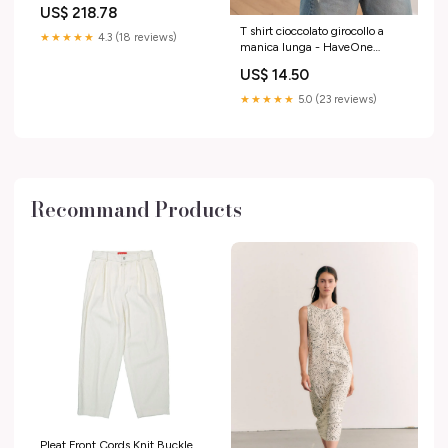
Hisense
US$ 218.78
T shirt cioccolato girocollo a
★★★★★
4.3 (18 reviews)
manica lunga - HaveOne
Collane
US$ 14.50
★★★★★
5.0 (23 reviews)
Recommand Products
Pleat Front Cords Knit Buckle