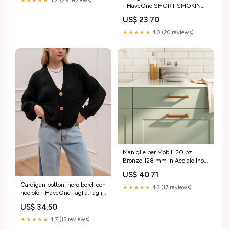
★★★★★
4.2 (29 reviews)
- HaveOne SHORT SMOKING
ROSA
US$ 23.70
★★★★★
4.0 (20 reviews)
Maniglie per Mobili 20 pz
Bronzo 128 mm in Acciaio Inox
Hisense
US$ 40.71
Cardigan bottoni nero bordi con
★★★★★
4.3 (17 reviews)
ricciolo - HaveOne Taglia:Taglia
Unica
US$ 34.50
★★★★★
4.7 (15 reviews)