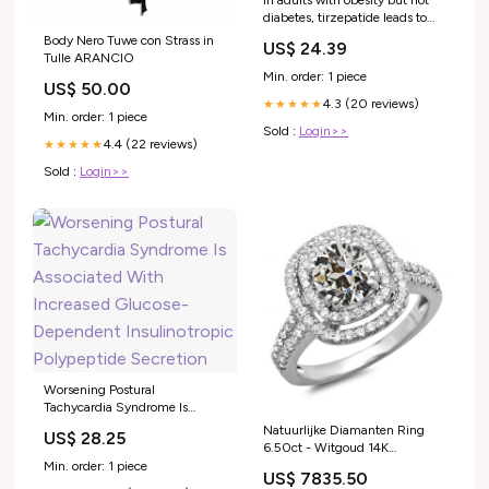
In adults with obesity but not
diabetes, tirzepatide leads to
significantly greater weight loss
Body Nero Tuwe con Strass in
US$ 24.39
than semaglutide over 72
Tulle ARANCIO
weeks, and nearly double the
Min. order: 1 piece
US$ 50.00
patients on tirzepatide meet
4.3 (20 reviews)
the 25% weight-loss target.
★★★★★
Min. order: 1 piece
http://ms.spr.ly/6183SkuIL
Sold :
Login>>
4.4 (22 reviews)
★★★★★
Sold :
Login>>
Worsening Postural
Tachycardia Syndrome Is
Associated With Increased
Natuurlijke Diamanten Ring
US$ 28.25
Glucose-Dependent
6.50ct - Witgoud 14K
Insulinotropic Polypeptide
Armband van 19
Min. order: 1 piece
US$ 7835.50
Secretion