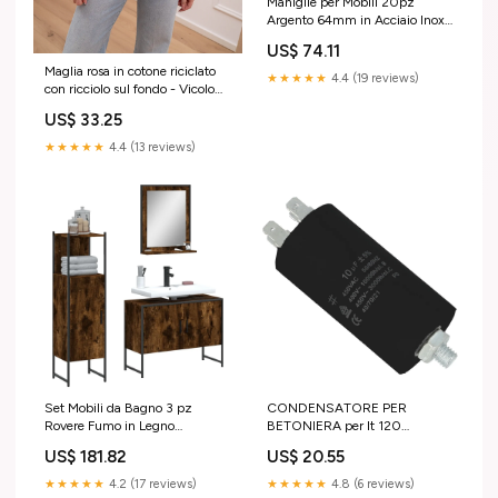
Maniglie per Mobili 20pz
Argento 64mm in Acciaio Inox
vida-xl
US$ 74.11
Maglia rosa in cotone riciclato
★★★★★
4.4 (19 reviews)
con ricciolo sul fondo - Vicolo
Colore:Rosa
US$ 33.25
★★★★★
4.4 (13 reviews)
Set Mobili da Bagno 3 pz
CONDENSATORE PER
Rovere Fumo in Legno
BETONIERA per lt 120
Multistrato SmartTv
Variante:per lt 160 e 180
US$ 181.82
US$ 20.55
★★★★★
4.2 (17 reviews)
★★★★★
4.8 (6 reviews)